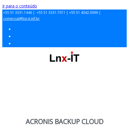
Ir para o conteúdo
+55 51 3331.1446 |
+55 51 3331.7011 |
+55 51 4042.0099 |
comercial@lnx-it.inf.br
ACRONIS BACKUP CLOUD