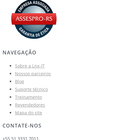
NAVEGAÇÃO
Sobre a Lnx-IT
Nossos parceiros
Blog
Suporte técnico
Treinamento
Revendedores
Mapa do site
CONTATE-NOS
+55 51 3331.7011.