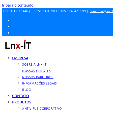
Ir para o conteúdo
+55 51 3331.1446 |
+55 51 3331.7011 |
+55 51 4042.0099 |
comercial@lnx-it
EMPRESA
SOBRE A LNX-IT
NOSSOS CLIENTES
NOSSOS PARCEIROS
INFORMAÇÕES LEGAIS
BLOG
CONTATO
PRODUTOS
ANTIVÍRUS CORPORATIVO