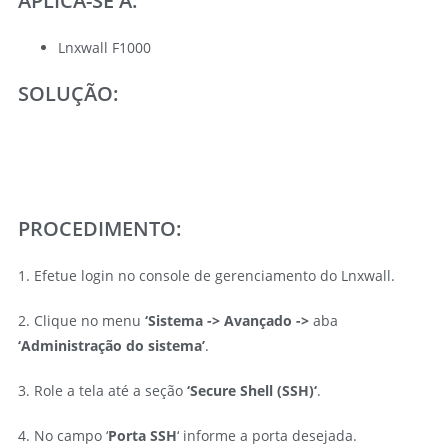
APLICA-SE À:
Lnxwall F1000
SOLUÇÃO:
PROCEDIMENTO:
1. Efetue login no console de gerenciamento do Lnxwall.
2. Clique no menu
‘Sistema -> Avançado ->
aba
‘Administração do sistema’
.
3. Role a tela até a seção
‘Secure Shell (SSH)
‘
.
4. No campo ‘
Porta SSH
‘ informe a porta desejada.