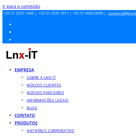
Ir para o conteúdo
+55 51 3331.1446 |
+55 51 3331.7011 |
+55 51 4042.0099 |
comercial@lnx-it
EMPRESA
SOBRE A LNX-IT
NOSSOS CLIENTES
NOSSOS PARCEIROS
INFORMAÇÕES LEGAIS
BLOG
CONTATO
PRODUTOS
ANTIVÍRUS CORPORATIVO