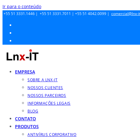
Ir para o conteúdo
+55 51 3331.1446 |
+55 51 3331.7011 |
+55 51 4042.0099 |
comercial@lnx-it
EMPRESA
SOBRE A LNX-IT
NOSSOS CLIENTES
NOSSOS PARCEIROS
INFORMAÇÕES LEGAIS
BLOG
CONTATO
PRODUTOS
ANTIVÍRUS CORPORATIVO