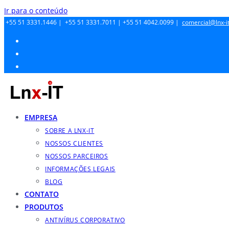
Ir para o conteúdo
+55 51 3331.1446 |
+55 51 3331.7011 |
+55 51 4042.0099 |
comercial@lnx-it
EMPRESA
SOBRE A LNX-IT
NOSSOS CLIENTES
NOSSOS PARCEIROS
INFORMAÇÕES LEGAIS
BLOG
CONTATO
PRODUTOS
ANTIVÍRUS CORPORATIVO