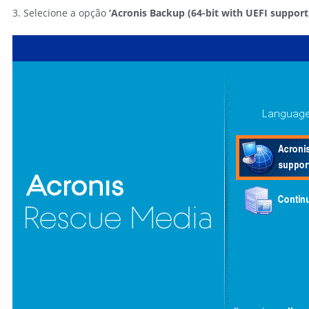
3. Selecione a opção
‘Acronis Backup (64-bit with UEFI support