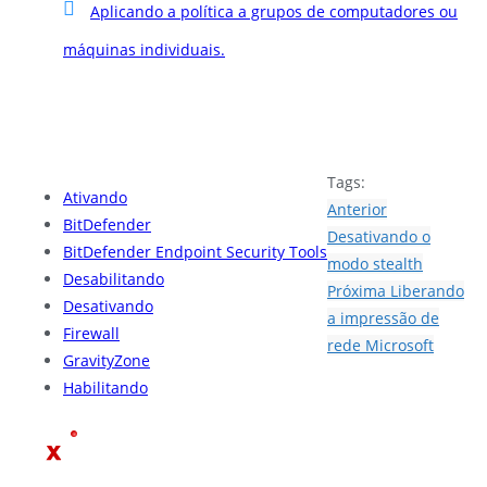
Aplicando a política a grupos de computadores ou
máquinas individuais.
Tags:
Ativando
Anterior
BitDefender
Desativando o
BitDefender Endpoint Security Tools
modo stealth
Desabilitando
Próxima
Liberando
Desativando
a impressão de
Firewall
rede Microsoft
GravityZone
Habilitando