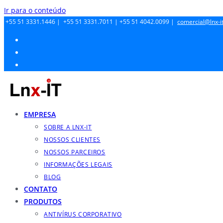
Ir para o conteúdo
+55 51 3331.1446 |
+55 51 3331.7011 |
+55 51 4042.0099 |
comercial@lnx-it
EMPRESA
SOBRE A LNX-IT
NOSSOS CLIENTES
NOSSOS PARCEIROS
INFORMAÇÕES LEGAIS
BLOG
CONTATO
PRODUTOS
ANTIVÍRUS CORPORATIVO