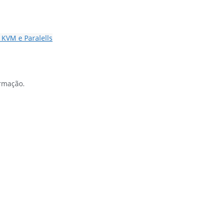
 KVM e Paralells
ormação.