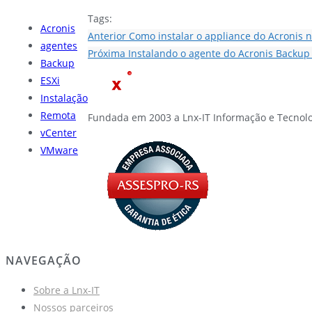
Tags:
Acronis
Anterior
Como instalar o appliance do Acronis 
agentes
Próxima
Instalando o agente do Acronis Backup 
Backup
ESXi
Instalação
Remota
Fundada em 2003 a Lnx-IT Informação e Tecnolo
vCenter
VMware
NAVEGAÇÃO
Sobre a Lnx-IT
Nossos parceiros