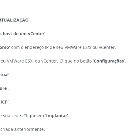
IRTUALIZAÇÃO’
.
da host de um vCenter’
.
nomo’
com o endereço IP de seu VMWare ESXi ou vCenter.
eu VMWare ESXi ou vCenter. Clique no botão
‘Configurações’
.
tual’
.
ore’
.
HCP’
.
de sua rede. Clique em
‘Implantar’
.
 criada anteriormente.