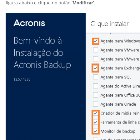
figura abaixo e clique no botão
‘Modificar’
.