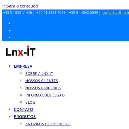
Ir para o conteúdo
+55 51 3331.1446 |
+55 51 3331.7011 |
+55 51 4042.0099 |
comercial@lnx-it
EMPRESA
SOBRE A LNX-IT
NOSSOS CLIENTES
NOSSOS PARCEIROS
INFORMAÇÕES LEGAIS
BLOG
CONTATO
PRODUTOS
ANTIVÍRUS CORPORATIVO